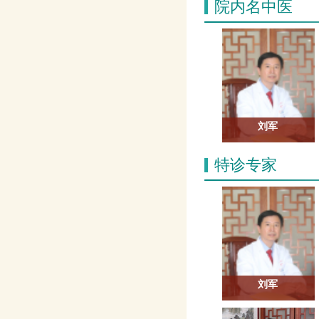
院内名中医
硕士研究生导师
教授
刘军
特诊专家
刘军