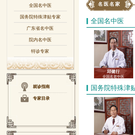
名医名家
全国名中医
国务院特殊津贴专家
全国名中医
广东省名中医
院内名中医
特诊专家
邱健行
全国名老中医
主任中医师
国务院特殊津
教授 博士生导师
就诊指南
专家目录