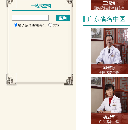
王清海
一站式查询
国务院特殊津贴专家
省名中医 副院长
广东省名中医
主任中医师
教授 博士生导师
输入病名查找医生
其它
邱健行
全国名老中医
主任中医师
教授 博士生导师
杨思华
广东省名中医
主任中医师