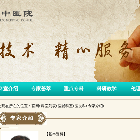
科室介绍
专家荟萃
重点专科
科研教学
伦
您现在所在的位置：官网>科室列表>医辅科室>医技科>专家介绍>
专家介绍
【基本资料】