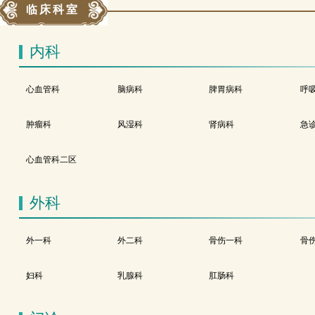
临床科室
内科
心血管科
脑病科
脾胃病科
呼
肿瘤科
风湿科
肾病科
急
心血管科二区
外科
外一科
外二科
骨伤一科
骨
妇科
乳腺科
肛肠科