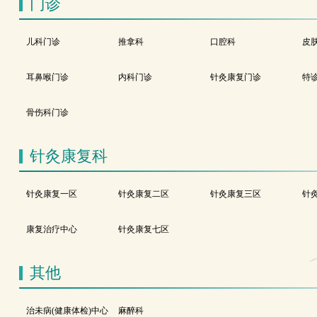
门诊
儿科门诊
推拿科
口腔科
皮
耳鼻喉门诊
内科门诊
针灸康复门诊
特
骨伤科门诊
针灸康复科
针灸康复一区
针灸康复二区
针灸康复三区
针
康复治疗中心
针灸康复七区
其他
治未病(健康体检)中心
麻醉科