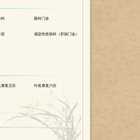
肤科
眼科门诊
诊室
感染性疾病科（肝病门诊）
灸康复五区
针灸康复六区