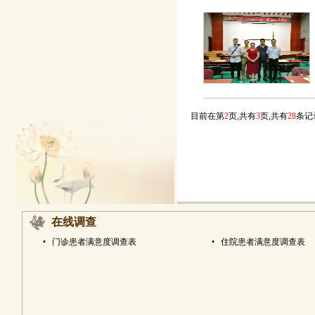
目前在第
2
页,共有
3
页,共有
28
条
在线调查
•
门诊患者满意度调查表
•
住院患者满意度调查表