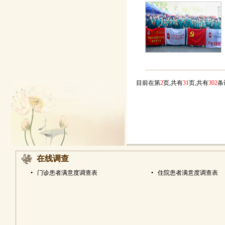
目前在第
2
页,共有
31
页,共有
302
在线调查
•
门诊患者满意度调查表
•
住院患者满意度调查表