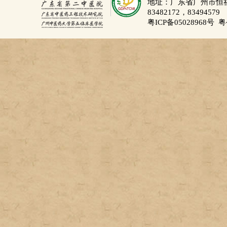
地址：广东省广州市恒福路
83482172，83494579
粤ICP备05028968号
粤