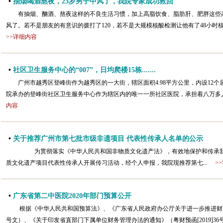
•
抽烟喝酒熬夜，23岁男子中风了，我院专家成功救回
有抽烟、酗酒、熬夜这样的不良生活习惯，加上高脂饮食、脂肪肝、肥胖这些
风了。若不是朋友的有意识的拨打了120，若不是大规模核酸检测让他有了48小时
>>详细内容
•
社区卫生服务中心的“007”，日均爬楼15栋.......
广州市越秀区登峰街作为越秀区的一大街，辖区面积4.98平方公里，内设12
院承办的登峰街社区卫生服务中心作为辖区内的唯一一所社区医院，承担着八万多人
内容
•
关于推荐广州市第七批市级非遗项目 代表性传承人名单的公示
为贯彻落实《中华人民共和国非物质文化遗产法》，有效地保护和传承我
质文化遗产项目代表性传承人开展传习活动，经个人申报，我院现推荐第七...
>
•
广东省第二中医院2020年部门预算公开
根据《中华人民共和国预算法》、《广东省人民政府办公厅关于进一步推进财政信
号文）、《关于印发省直部门下属单位财务管理办法的通知》（粤财预函[2019]36号