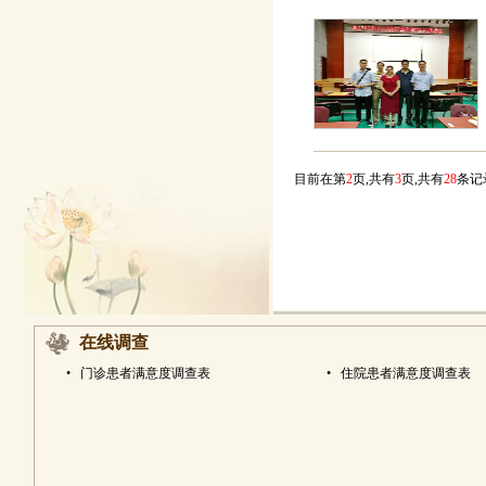
目前在第
2
页,共有
3
页,共有
28
条
在线调查
•
门诊患者满意度调查表
•
住院患者满意度调查表