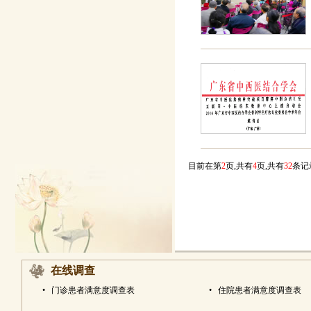
目前在第
2
页,共有
4
页,共有
32
条
在线调查
•
门诊患者满意度调查表
•
住院患者满意度调查表