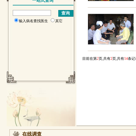
一站式查询
输入病名查找医生
其它
目前在第
2
页,共有
2
页,共有
14
条
在线调查