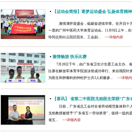
•
【运动会简报】逐梦运动盛会 弘扬体育精神
激情满怀迎盛会，砥砺奋进续华章。在开启十九
一度的广州中医药大学体育运动会。11月9日上午，
玲同志和白云院区院长、工会副...
>>详细内容
•
激情畅游 快乐比赛
7月28日下午，由广东省卫生计生委工会主办、省
比赛在解放军体育学院游泳馆成功举行。来自我院针
为医生和肿瘤科的钟松护士共3人积极参...
>>详细
•
【喜讯】 省第二中医院戈焰医生荣获“广东
日前，广东省总工会对全省劳动模范集体和个人
戈焰教授被授予“广东省五一劳动奖章”，值得一提的
省五...
>>详细内容