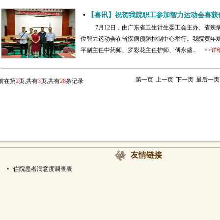
•
【喜讯】祝贺我院职工参加智力运动会喜获
7月12日，由广东省卫生计生委工会主办、省疾病
位智力运动会在省疾病预防控制中心举行。我院黄年
平副主任中药师、罗彩花主任护师、傅永盛...
>>详
第一页
上一页
下一页
最后一页
前在第
2
页,共有
3
页,共有
28
条记录
友情链接
•
住院患者满意度调查表