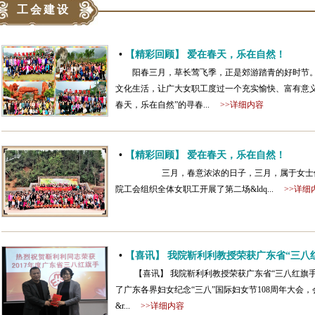
工会建设
•
【精彩回顾】 爱在春天，乐在自然！
阳春三月，草长莺飞季，正是郊游踏青的好时节。3
文化生活，让广大女职工度过一个充实愉快、富有意义
春天，乐在自然”的寻春...
>>详细内容
•
【精彩回顾】 爱在春天，乐在自然！
三月，春意浓浓的日子，三月，属于女士们的日
院工会组织全体女职工开展了第二场&ldq...
>>详细
•
【喜讯】 我院靳利利教授荣获广东省“三八
【喜讯】 我院靳利利教授荣获广东省“三八红旗手
了广东各界妇女纪念“三八”国际妇女节108周年大会，
&r...
>>详细内容