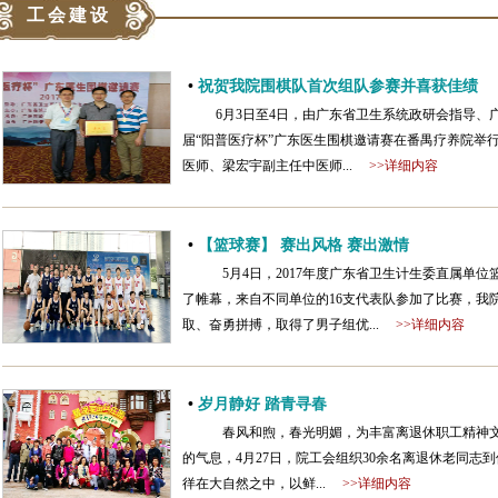
工会建设
•
祝贺我院围棋队首次组队参赛并喜获佳绩
6月3日至4日，由广东省卫生系统政研会指导、广
届“阳普医疗杯”广东医生围棋邀请赛在番禺疗养院举
医师、梁宏宇副主任中医师...
>>详细内容
•
【篮球赛】 赛出风格 赛出激情
5月4日，2017年度广东省卫生计生委直属单
了帷幕，来自不同单位的16支代表队参加了比赛，我
取、奋勇拼搏，取得了男子组优...
>>详细内容
•
岁月静好 踏青寻春
春风和煦，春光明媚，为丰富离退休职工精神文
的气息，4月27日，院工会组织30余名离退休老同
徉在大自然之中，以鲜...
>>详细内容