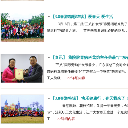
•
【3.8春游精彩继续】爱春天 爱生活
3月18日，第二批“三八妇女节”春游活动来到了
健康行”的踏青之旅。 首先来看看遍地娇艳的花儿，
•
【喜讯】 我院脾胃病科戈焰主任荣获“广东
“三八”国际劳动妇女节前夕，广东省总工会对全
胃病科戈焰主任被授予“广东省五一巾帼奖”荣誉称号
工人阶级...
>>详细内容
•
【3.8春游特辑】 快乐健康行，春天我来了
春意融融、花枝招展，又是一年春光美，今朝更
节”，活跃职工文化生活，让广大女职工度过一个充实
工...
>>详细内容