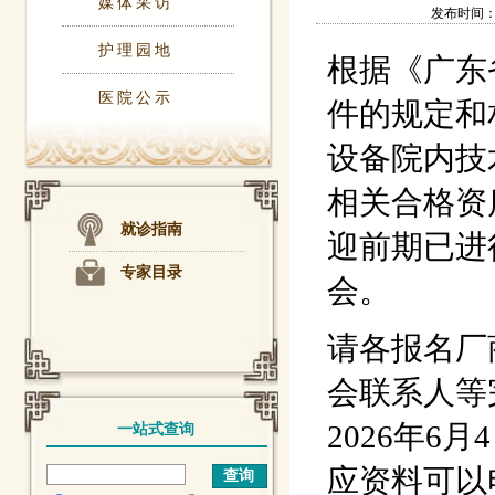
媒体采访
发布时间：202
护理园地
根据《广东
医院公示
件的规定和
设备院内技
相关合格资
就诊指南
迎前期已进
专家目录
会。
请各报名厂
会联系人等
2026年
一站式查询
应资料可以