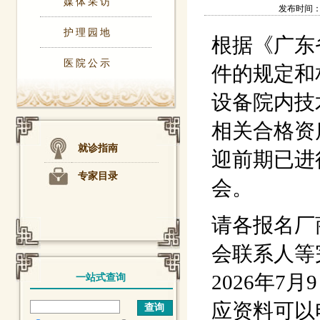
媒体采访
发布时间：202
护理园地
根据《广东
医院公示
件的规定和
设备院内技
相关合格资
就诊指南
迎前期已进
专家目录
会。
请各报名厂
会联系人等
2026年
一站式查询
应资料可以