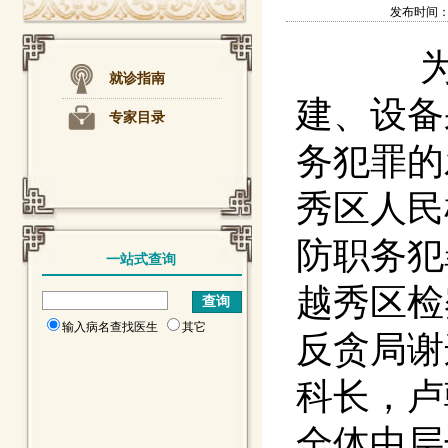
发布时间：201
就诊指南
建、设备
专家目录
务犯罪的
秀区人民
防职务犯
一站式查询
越秀区检
输入病名查找医生
其它
反贪局谢
科长
，
卢
全体中层