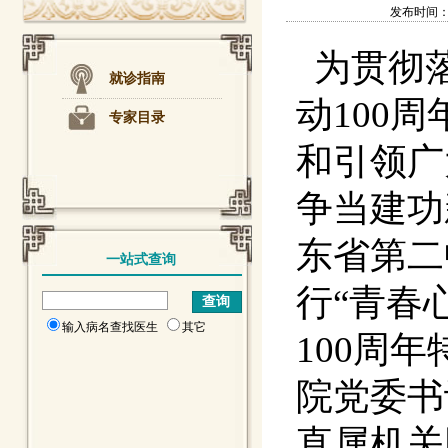
发布时间：201
为贯彻落
就诊指南
动100
专家目录
和引领广
争当建功
东省第二
一站式查询
行“青春
输入病名查找医生
其它
100周
院党委书
直属机关