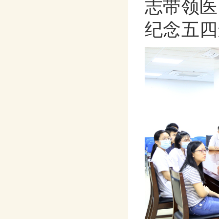
志带领医
纪念五四