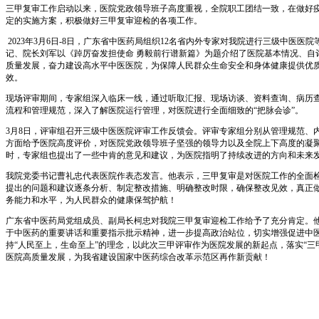
三甲复审工作启动以来，医院党政领导班子高度重视，全院职工团结一致，在做好
定的实施方案，积极做好三甲复审迎检的各项工作。
2023年3月6日-8日，广东省中医药局组织12名省内外专家对我院进行三级中医
记、院长刘军以《踔厉奋发担使命 勇毅前行谱新篇》为题介绍了医院基本情况、自
质量发展，奋力建设高水平中医医院，为保障人民群众生命安全和身体健康提供优
效。
现场评审期间，专家组深入临床一线，通过听取汇报、现场访谈、资料查询、病历
流程和管理规范，深入了解医院运行管理，对医院进行全面细致的“把脉会诊”。
3月8日，评审组召开三级中医医院评审工作反馈会。评审专家组分别从管理规范、
方面给予医院高度评价，对医院党政领导班子坚强的领导力以及全院上下高度的凝
时，专家组也提出了一些中肯的意见和建议，为医院指明了持续改进的方向和未来
我院党委书记曹礼忠代表医院作表态发言。他表示，三甲复审是对医院工作的全面
提出的问题和建议逐条分析、制定整改措施、明确整改时限，确保整改见效，真正
务能力和水平，为人民群众的健康保驾护航！
广东省中医药局党组成员、副局长柯忠对我院三甲复审迎检工作给予了充分肯定。
于中医药的重要讲话和重要指示批示精神，进一步提高政治站位，切实增强促进中
持“人民至上，生命至上”的理念，以此次三甲评审作为医院发展的新起点，落实“三
医院高质量发展，为我省建设国家中医药综合改革示范区再作新贡献！