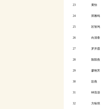
23
黄怡
24
郑雅纯
25
区智鸿
26
向清香
27
罗开霞
28
陈阳燕
29
廖艳芳
30
彭燕
31
钟浩澎
32
方咏琪