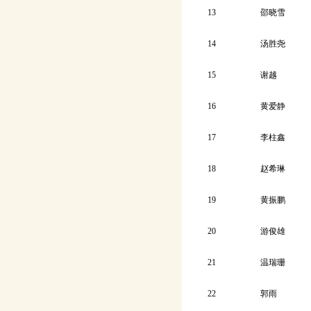
13
邵晓雪
14
汤胜尧
15
谢越
16
黄爱静
17
李柱鑫
18
赵希琳
19
黄振鹏
20
游俊雄
21
温瑞珊
22
郭雨