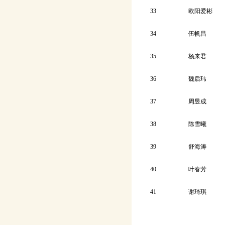
33
欧阳爱彬
34
伍帆昌
35
杨来君
36
魏后玮
37
周昱成
38
陈雪曦
39
舒海涛
40
叶春芳
41
谢琦琪