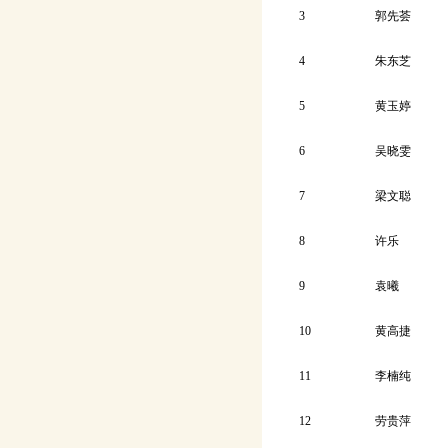
3
郭先荟
4
朱东芝
5
黄玉婷
6
吴晓雯
7
梁文聪
8
许乐
9
袁曦
10
黄高捷
11
李楠纯
12
劳贵萍