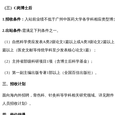
（三）C岗博士后
1.招收条件：
入站前业绩不低于广州中医药大学各学科相应类型博
2.出站条件
:
需满足下列条件之一。
（1）自然科学类应发表A类2级论文1篇以上或A类3级论文2篇以
篇以上（医史文献等传统学科至少发表核心论文1篇）；
（2）主持省部级科研项目1项（含博士后科学基金）;
（3）第一副主编出版专著1部以上（全国百佳出版社）。
三、
招收
计划
面向海内外招聘，骨伤科、针灸科等学科相关研究领域。详见附件《
人员招收计划》。
四
、
岗位待遇