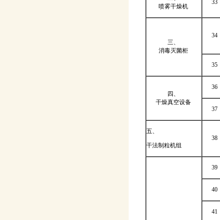
33
喷雾干燥机
34
三、
消毒灭菌柜
35
36
四、
干燥真空设备
37
五、
38
干法制粒机组
39
40
41