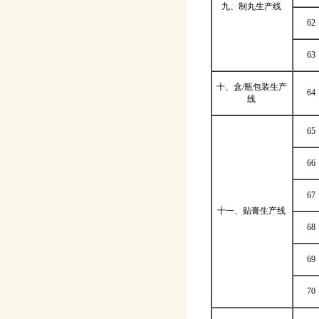
九、制丸生产线
62
63
十、盒/瓶包装生产
64
线
65
66
67
十一、贴膏生产线
68
69
70