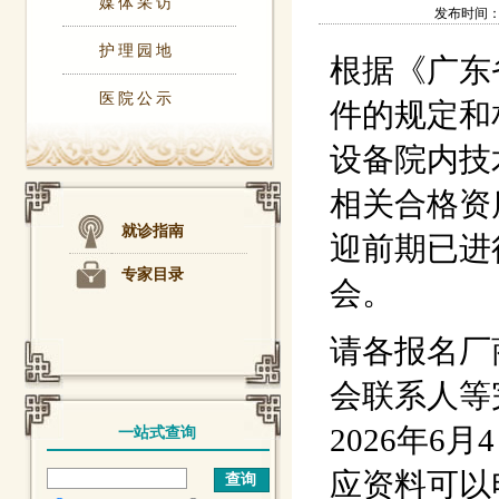
媒体采访
发布时间：202
护理园地
根据《广东
医院公示
件的规定和
设备院内技
相关合格资
就诊指南
迎前期已进
专家目录
会。
请各报名厂
会联系人等
2026年
一站式查询
应资料可以