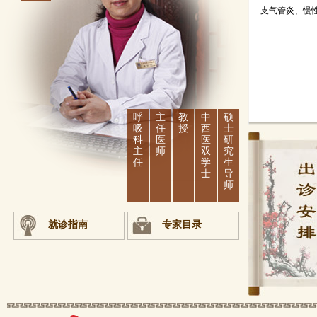
支气管炎、慢
呼
主
教
中
硕
吸
任
授
西
士
科
医
医
研
主
师
双
究
任
学
生
士
导
师
就诊指南
专家目录