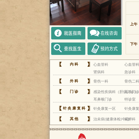
上午
下午
内科
心血管科
心血管
肾病科
急诊科
外科
骨伤一科
骨伤二
门诊
感染性疾病科（肝病门诊）
儿科门
耳鼻喉门诊
特诊室
针灸康复科
针灸康复一区
针灸康
其他
治未病(健康体检)中心
麻醉科