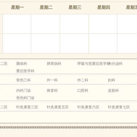
星期一
星期二
星期三
星期四
星期
科二区
脑病科
脾胃病科
呼吸与危重症医学科
内分泌科
重症医学科
科
骨伤三科
外一科
外二科
妇科
诊
内科门诊
推拿科
口腔科
皮肤科
骨伤科门诊
复二区
针灸康复三区
针灸康复五区
针灸康复六区
针灸康复七区