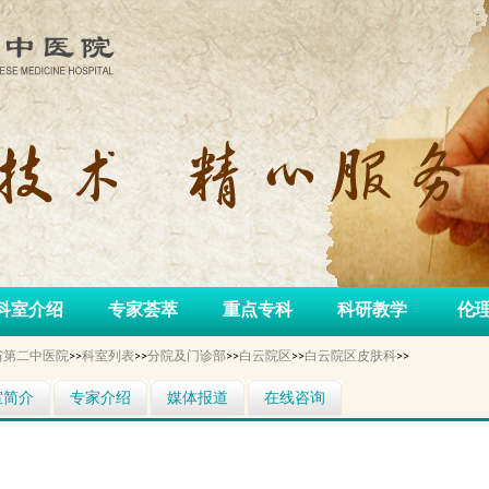
科室介绍
专家荟萃
重点专科
科研教学
伦
省第二中医院
>>
科室列表
>>
分院及门诊部
>>
白云院区
>>
白云院区皮肤科
>>
室简介
专家介绍
媒体报道
在线咨询