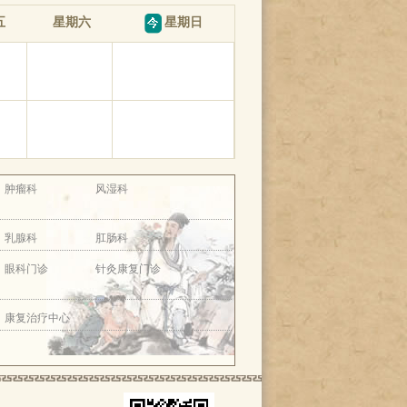
五
星期六
星期日
肿瘤科
风湿科
乳腺科
肛肠科
眼科门诊
针灸康复门诊
康复治疗中心