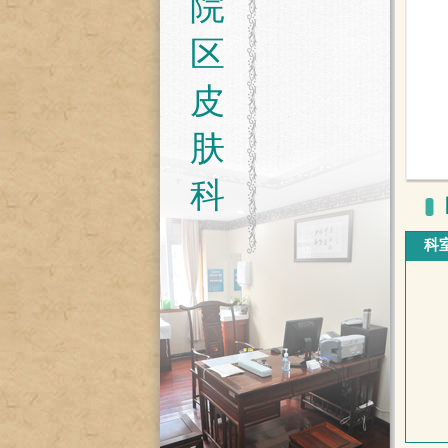
院
区
皮
肤
科
科