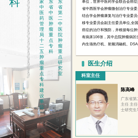
科
单位，世界中医药学会联合会癌症
家
东
东
中
省
省
省中西医学会肿瘤微创治疗专业委
医
中
第
结合学会肿瘤康复与治疗专业委员
药
医
二
移专业委员会副主任委员单位,全
管
肿
中
理
瘤
医
癌症的治疗和预防，并根据每位肿
局
重
院
有病床106张，其中总院肿瘤病区
十
点
肿
内生场热疗机、射频消融机、DS
二
专
瘤
五
科
重
肿
点
瘤
研
医生介绍
重
究
点
室
科室主任
专
科
陈高峰
建
设
广东省第
单
主任 主任
位
士研究生