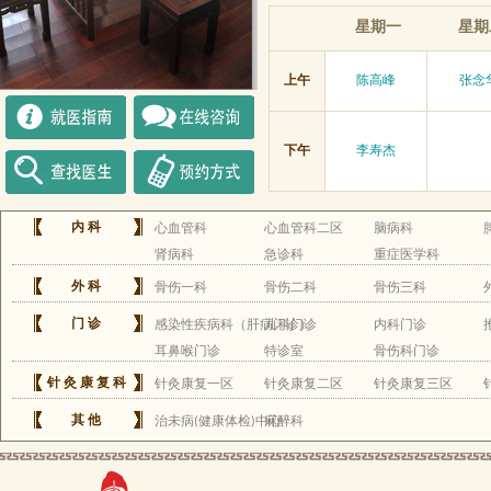
星期一
星期
上午
陈高峰
张念
下午
李寿杰
内科
心血管科
心血管科二区
脑病科
肾病科
急诊科
重症医学科
外科
骨伤一科
骨伤二科
骨伤三科
门诊
感染性疾病科（肝病门诊）
儿科门诊
内科门诊
耳鼻喉门诊
特诊室
骨伤科门诊
针灸康复科
针灸康复一区
针灸康复二区
针灸康复三区
其他
治未病(健康体检)中心
麻醉科