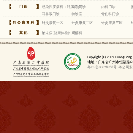
门诊
感染性疾病科（肝病门诊）
儿科门诊
内科门诊
耳鼻喉门诊
特诊室
骨伤科门诊
针灸康复科
针灸康复一区
针灸康复二区
针灸康复三区
其他
治未病(健康体检)中心
麻醉科
Copyright (C) 2009 GuangDong 
地址：广东省广州市恒福路60号 邮
粤ICP备05028968号
粤公网安备4