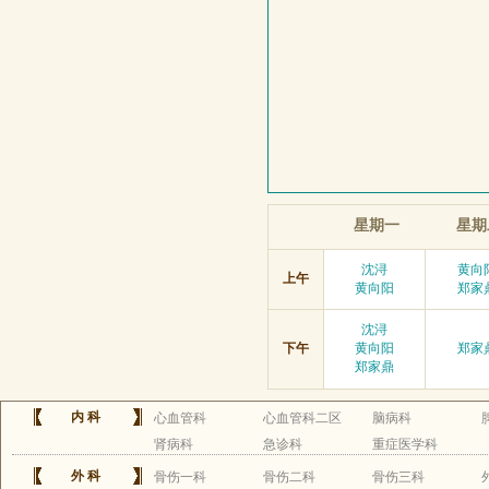
星期一
星期
沈浔
黄向
上午
黄向阳
郑家
沈浔
下午
黄向阳
郑家
郑家鼎
内科
心血管科
心血管科二区
脑病科
肾病科
急诊科
重症医学科
外科
骨伤一科
骨伤二科
骨伤三科