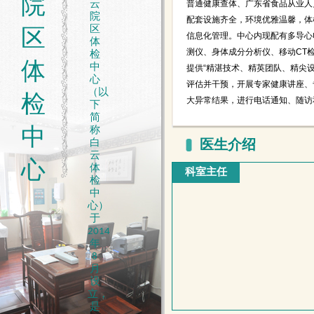
院
普通健康查体、广东省食品从业人
云
院
配套设施齐全，环境优雅温馨，体
区
区
信息化管理。中心内现配有多导心
体
测仪、身体成分分析仪、移动CT
检
体
中
提供“精湛技术、精英团队、精尖
心
评估并干预，开展专家健康讲座、
（以
检
大异常结果，进行电话通知、随访
下
简
中
称
白
医生介绍
云
心
体
科室主任
检
中
心）
于
2014
年
8
月
设
立，
是