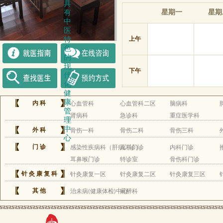
具
星期一
星期
有
中
医
上午
特
色
的
现
下午
代
化
健
康
内科
心血管科
心血管科二区
脑病科
管
肾病科
急诊科
重症医学科
理
中
外科
骨伤一科
骨伤二科
骨伤三科
心
门诊
感染性疾病科（肝病门诊）
儿科门诊
内科门诊
耳鼻喉门诊
特诊室
骨伤科门诊
针灸康复科
针灸康复一区
针灸康复二区
针灸康复三区
其他
治未病(健康体检)中心
麻醉科